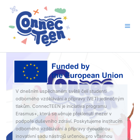
Přeskočit
na
obsah
V dnešním uspěchaném světě čelí studenti
odborného vzdělávání a přípravy (VET) jedinečným
tlakům. ConnecTEEN je iniciativa programu
Erasmus+, která se věnuje překlenutí mezer v
podpoře duševního zdraví. Poskytujeme institucím
odborného vzdělávání a přípravy dvoudílnou
inovativní sadu nástrojů určenou pro včasnou