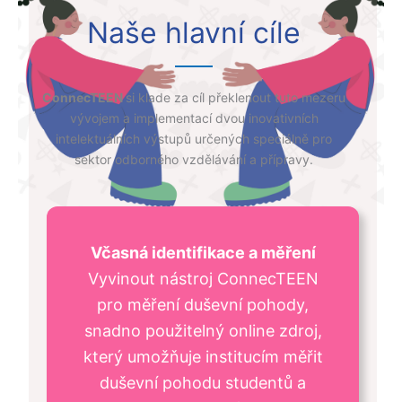
Naše hlavní cíle
ConnecTEEN
si klade za cíl překlenout tuto mezeru
vývojem a implementací dvou inovativních
intelektuálních výstupů určených speciálně pro
sektor odborného vzdělávání a přípravy.
Včasná identifikace a měření
Vyvinout nástroj ConnecTEEN
pro měření duševní pohody,
snadno použitelný online zdroj,
který umožňuje institucím měřit
duševní pohodu studentů a