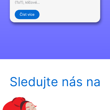
(ToT), klíčové…
Číst více
Sledujte nás na