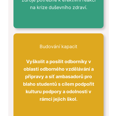
na krize duševního zdraví.
Budování kapacit
Vyškolit a posílit odborníky v
oblasti odborného vzdělávání a
přípravy a síť ambasadorů pro
blaho studentů s cílem podpořit
kulturu podpory a odolnosti v
rámci jejich škol.