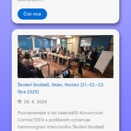
Číst více
Školení školitelů, Skien, Norsko [21.–22.–23.
října 2025]
26. 6. 2025
Poznamenejte si do kalendářů! Konsorcium
ConnecTEEN s potěšením oznamuje
harmonogram intenzivního Školení školitelů