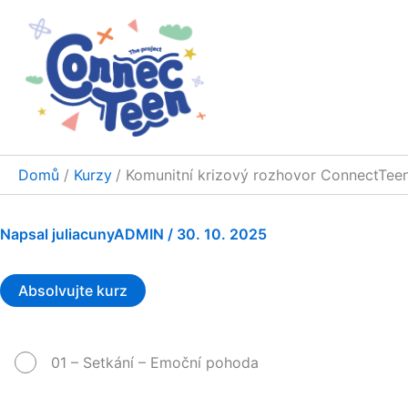
Přeskočit
na
obsah
Domů
Kurzy
Komunitní krizový rozhovor ConnectTee
Napsal
juliacunyADMIN
/
30. 10. 2025
Absolvujte kurz
01 – Setkání – Emoční pohoda