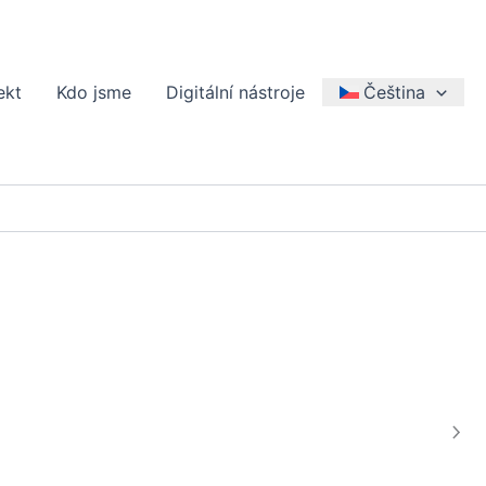
ekt
Kdo jsme
Digitální nástroje
Čeština