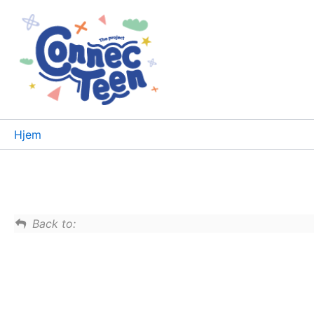
Hopp
rett
til
innholdet
Hjem
Back to: