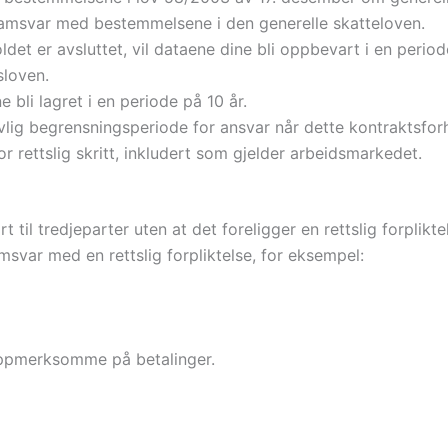
i samsvar med bestemmelsene i den generelle skatteloven.
oldet er avsluttet, vil dataene dine bli oppbevart i en per
sloven.
 bli lagret i en periode på 10 år.
ovlig begrensningsperiode for ansvar når dette kontraktsforh
or rettslig skritt, inkludert som gjelder arbeidsmarkedet.
 til tredjeparter uten at det foreligger en rettslig forplikt
msvar med en rettslig forpliktelse, for eksempel:
 oppmerksomme på betalinger.