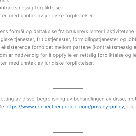
ontraktsmessig forpliktelse.
rter, med unntak av juridiske forpliktelser.
sens formål og deltakelse fra brukere/klienter i aktivitetene 
ske tjenester, fritidstjenester, formidlingstjenester og job
t eksisterende forholdet mellom partene (kontraktsmessig e
om er nødvendig for å oppfylle en rettslig forpliktelse og le
rter, med unntak av juridiske forpliktelser.
sletting av disse, begrensning av behandlingen av disse, motse
 Se
https://www.connecteenproject.com/privacy-policy
, ell