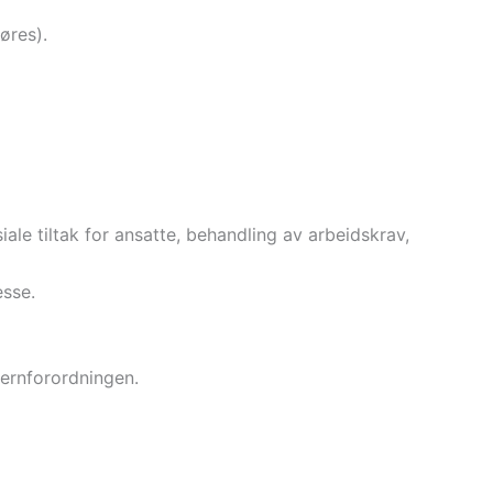
øres).
ale tiltak for ansatte, behandling av arbeidskrav,
esse.
vernforordningen.