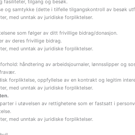
 fasiliteter, tilgang og besøk.
se og samtykke (dette i tilfelle tilgangskontroll av besøk utf
rter, med unntak av juridiske forpliktelser.
elsene som følger av ditt frivillige bidrag/donasjon.
 av deres frivillige bidrag.
rter, med unntak av juridiske forpliktelser.
forhold: håndtering av arbeidsjournaler, lønnsslipper og sosi
 fravær.
sk forpliktelse, oppfyllelse av en kontrakt og legitim inter
rter, med unntak av juridiske forpliktelser.
ten.
 parter i utøvelsen av rettighetene som er fastsatt i person
telse.
rter, med unntak av juridiske forpliktelser.
ull.