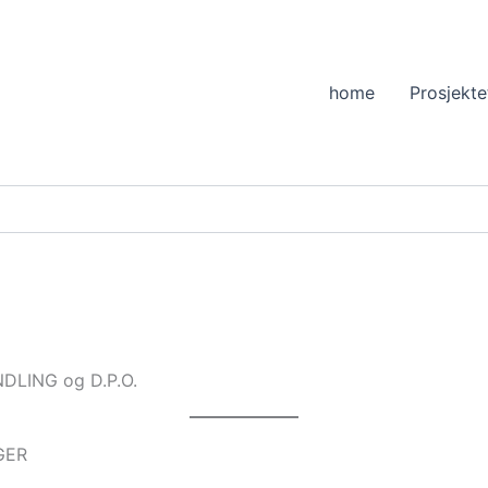
home
Prosjekte
LING og D.P.O.
GER