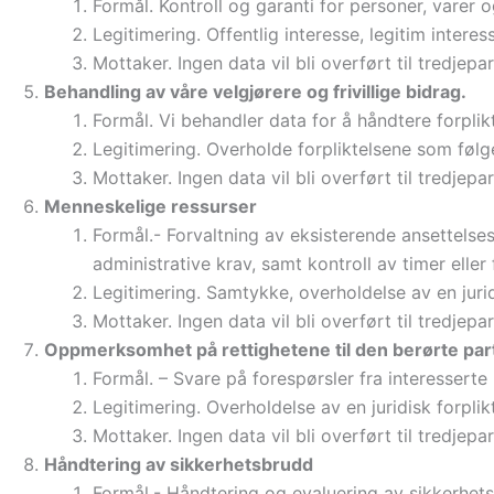
Formål. Kontroll og garanti for personer, varer og
Legitimering. Offentlig interesse, legitim interes
Mottaker. Ingen data vil bli overført til tredjepa
Behandling av våre velgjørere og frivillige bidrag.
Formål. Vi behandler data for å håndtere forplikt
Legitimering. Overholde forpliktelsene som følger
Mottaker. Ingen data vil bli overført til tredjepa
Menneskelige ressurser
Formål.- Forvaltning av eksisterende ansettelses
administrative krav, samt kontroll av timer eller
Legitimering. Samtykke, overholdelse av en juridi
Mottaker. Ingen data vil bli overført til tredjepa
Oppmerksomhet på rettighetene til den berørte par
Formål. – Svare på forespørsler fra interesserte
Legitimering. Overholdelse av en juridisk forplik
Mottaker. Ingen data vil bli overført til tredjepa
Håndtering av sikkerhetsbrudd
Formål.- Håndtering og evaluering av sikkerhetsh