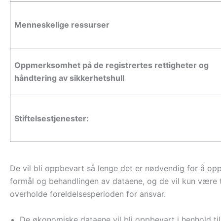
Menneskelige ressurser
Oppmerksomhet på de registrertes rettigheter og
håndtering av sikkerhetshull
Stiftelsestjenester:
De vil bli oppbevart så lenge det er nødvendig for å op
formål og behandlingen av dataene, og de vil kun være 
overholde foreldelsesperioden for ansvar.
De økonomiske dataene vil bli oppbevart i henhold ti