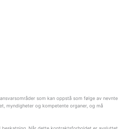
lige ansvarsområder som kan oppstå som følge av nevnte
ntet, myndigheter og kompetente organer, og må
beskatning. Når dette kontraktsforholdet er avsluttet,