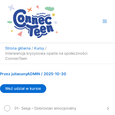
Przejdź
do
treści
Strona główna
Kursy
Interwencja kryzysowa oparta na społeczności
ConnecTeen
Przez
juliacunyADMIN
/
2025-10-30
Weź udział w kursie
01- Sesja – Dobrostan emocjonalny