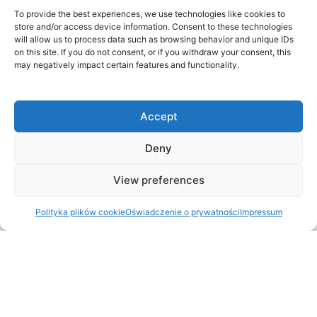
To provide the best experiences, we use technologies like cookies to
store and/or access device information. Consent to these technologies
will allow us to process data such as browsing behavior and unique IDs
on this site. If you do not consent, or if you withdraw your consent, this
may negatively impact certain features and functionality.
Accept
Deny
View preferences
Made with ♥️by the Connecteen team.
Polityka plików cookie
Oświadczenie o prywatności
Impressum
Čeština
(
Czeski
)
English
(
Angielski
)
Lietuvių
(
Litewski
)
Norsk bokmål
(
Norweski bokmål
)
Polski
Español
(
Hiszpański
)