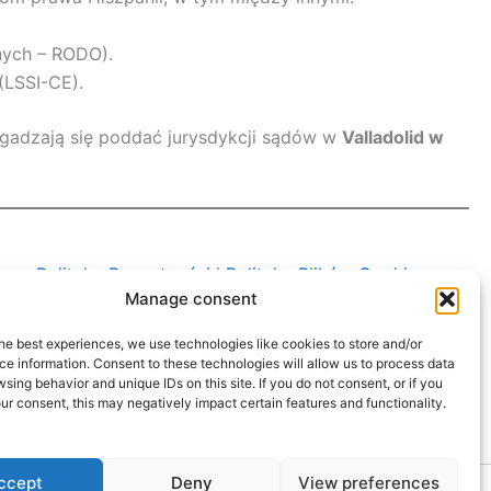
nych – RODO).
(LSSI-CE).
zgadzają się poddać jurysdykcji sądów w
Valladolid w
naszą
Politykę Prywatności
i
Politykę Plików Cookie
.
Manage consent
he best experiences, we use technologies like cookies to store and/or
e information. Consent to these technologies will allow us to process data
sing behavior and unique IDs on this site. If you do not consent, or if you
r consent, this may negatively impact certain features and functionality.
ccept
Deny
View preferences