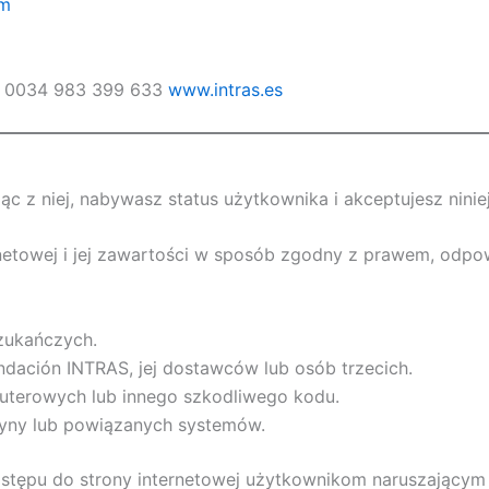
om
034 0034 983 399 633
www.intras.es
jąc z niej, nabywasz status użytkownika i akceptujesz ninie
netowej i jej zawartości w sposób zgodny z prawem, odpo
zukańczych.
dación INTRAS, jej dostawców lub osób trzecich.
terowych lub innego szkodliwego kodu.
ryny lub powiązanych systemów.
ępu do strony internetowej użytkownikom naruszającym n