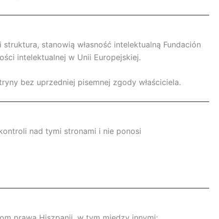
i struktura, stanowią własność intelektualną Fundación
i intelektualnej w Unii Europejskiej.
tryny bez uprzedniej pisemnej zgody właściciela.
ntroli nad tymi stronami i nie ponosi
som prawa Hiszpanii, w tym między innymi: