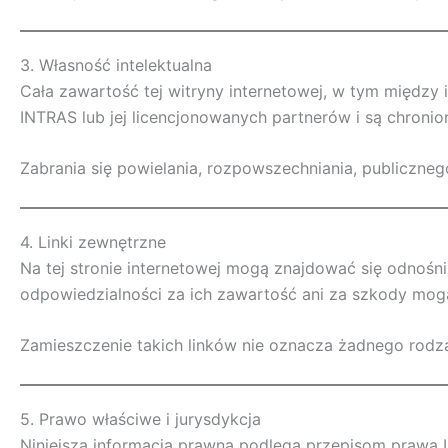
3. Własność intelektualna
Cała zawartość tej witryny internetowej, w tym między in
INTRAS lub jej licencjonowanych partnerów i są chronio
Zabrania się powielania, rozpowszechniania, publiczneg
4. Linki zewnętrzne
Na tej stronie internetowej mogą znajdować się odnośni
odpowiedzialności za ich zawartość ani za szkody mogą
Zamieszczenie takich linków nie oznacza żadnego rodza
5. Prawo właściwe i jurysdykcja
Niniejsza informacja prawna podlega przepisom prawa U